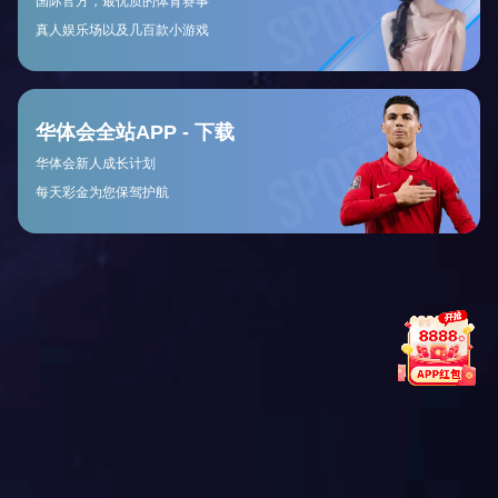
相比之下，北京网球队虽然也具备一定程度上的协作精神，
但由于整体风格偏向个人主义，使得团体之间沟通稍显不
足。当局面吃紧时，各自为政的问题开始凸显，导致整体作
战效率下降。因此，在未来训练中，加强团队之间的信息交
流与互动将尤为重要，让每位成员都主动融入整体作战方案
之中。
综上所述，加强团队合作，不仅可以提高个人表现，更能
必
一运动bsport体育
凝聚集体力量，共同迎接挑战。这对于
任何一项竞技体育来说都是至关重要的一环，也是实现持续
发展的基础所在。