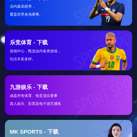
将比分逐渐拉近。然而，由于面对成都队强大的进攻火力，
他们在处理高质量回球时显得有些无奈。此外，北京队在反
击时也暴露出一些问题，例如急于冒进导致失误增多，从而
未能很好地发挥自身优势。
总之，两支球队都有自己独特且鲜明的技术特点，但如何将
这些特点转化为实际比赛中的胜势，则是双方需要进一步思
考的问题。提升个人基础技艺与整体技战术水平，将是未来
提升竞争力的重要方向。
3、心理素质评估
心理素质常常决定着比赛结果。在这场较量中，我们可以明
显看到两支球队在心理层面的差异。成都网球队由于处于主
场作战，其选手表现得更加自信，每一次成功回合都能引起
观众热烈欢呼，从而增强士气。而北京网球队虽然经历过大
赛洗礼，但面对客场压力和现场氛围，部分选手还是出现了
一定程度的不适应。