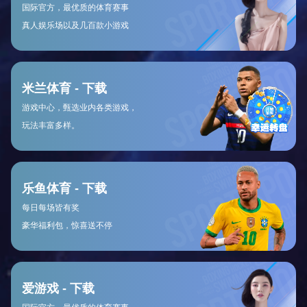
支持使得他们在场上可以完美衔接，减少失误，提高胜率。
例如，两位主力选手在比赛中凭借敏锐的洞察力和快速反
应，不断为对方创造机会。他们能够准确判断彼此的位置与
意图，实现无缝对接。这种超高默契程度，让观众不仅看到
了实力，更感受到了团队凝聚力所带来的魅力。
此外，在训练期间，选手们也常常进行模拟比赛，以增强相
互之间的理解与配合。这种针对性的训练，不仅提高了技战
术水平，也加深了彼此间的人际关系，使他们在赛场上更加
默契。正是这种融洽氛围，让整个团队如同一个紧密结合的
小宇宙，共同朝着目标前进。
3、教练团队策略制定
教练团队作为北京乒乓球队背后的支柱，其策略制定和临场
调整起到了至关重要的作用。在全运会期间，教练组凭借丰
富的经验和专业知识，为运动员提供了科学合理的战术指