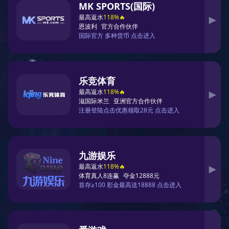
全运会作为中国体育界的重要盛事，吸引了全国各地的优秀
运动员参与。在这次全运会上，北京乒乓球队以卓越的团队
协作精神和出色的实力展现了他们的不凡风采。本文将从四
个方面对北京乒乓球队在全运会上的表现进行详细回顾：首
先是队伍的整体竞技状态与战术执行能力；其次是个人选手
之间的默契配合及相互支持；第三是教练团队在比赛中的策
略制定与调整；最后则是全运会对推广乒乓球运动、增强群
众参与感的重要意义。通过这些方面的细致分析，我们能够
更深入地理解北京乒乓球队所展现出的精神面貌与竞技成
果。