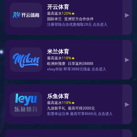
全运会精彩回顾北
京乒乓球队展现卓
越团队协作精神与
实力
2026-01-16