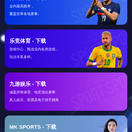
束，他们始终保持着积极向上的态度，展示出强烈的拼搏精
神。在面对其他省市队伍时，他们不仅依靠个人技术，更注
重团队合作，以充分发挥集体的力量。
例如，在团体赛中，北京队采用了灵活多变的战术，通过合
理安排选手上场顺序，以最大化利用每位选手的优势。这种
高效且协调一致的战术执行，使得他们在多场硬仗中取得了
胜利，有效地提升了整个团队的士气和信心。
此外，选手们在场上的应变能力也值得一提。无论是在落后
局面还是面对强劲对手时，他们都能迅速调整心态，保持冷
静，并及时做出战术改变。这种高度适应性，使得他们能够
把握住比赛中的关键点，为最终胜利奠定坚实基础。
2、个人选手默契配合
除了整体竞技状态外，北京乒乓球队内每位选手之间良好的
默契配合也是其成功的重要因素。在双打项目中，选手们通
过不断磨合形成了一种特殊的“化学反应”。这种相互信任和