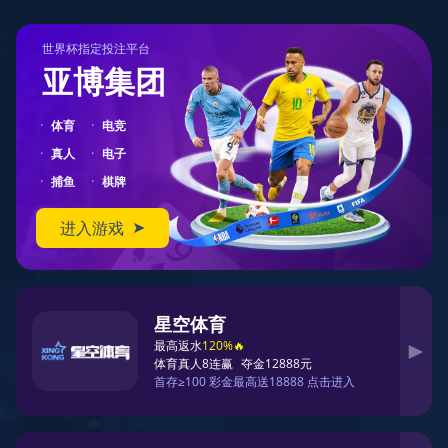
云端资讯
首页
云端资讯