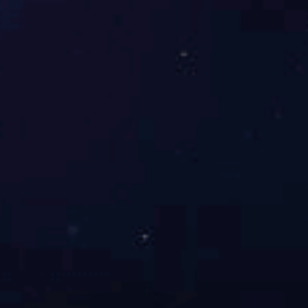
彩表现，不仅为城市赢得荣誉，同时也激励更多人投入到这
项运动中去。随着媒体宣传力度加大，人们对于乒乓球这一
传统项目产生了更浓厚兴趣，也促使更多青少年参与其中。
与此同时，全运会也为运动员提供了展示自我的舞台，让他
们有机会向大众证明自己的实
必一运动
力与努力。这份荣耀
感驱动着年轻一代走向更高的平台，从而形成良性循环，为
国家培养更多优秀人才。此外，全民健身理念通过这一盛事
得到广泛传播，不少地方纷纷兴办业余培训班，以期推动本
地区体育事业发展。
总之，全运会作为国内最高水平的大型综合性运动会，对于
振兴中华民族体育文化具有积极影响，而北京队优异表现则
成为其中亮丽的一笔，其成就必将激励未来更多的人投身于
体育事业之中，共同打造健康中国的新篇章。
总结：