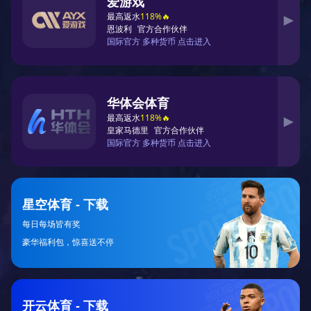
1、个人职业生涯
这位足球明星从小便展现出了非凡的足球天赋。在青少年时
期，他凭借着刻苦训练和对比赛的热爱，很快吸引了众多俱
乐部的注意，并顺利进入职业联赛。他在赛场上的表现犹如
闪耀之星，让人们看到了他未来崭露头角的希望。
随着职业生涯的发展，这名球员逐渐成为球队中的核心人
物。他不仅在比赛中屡屡打入关键进球，还领导球队获得多