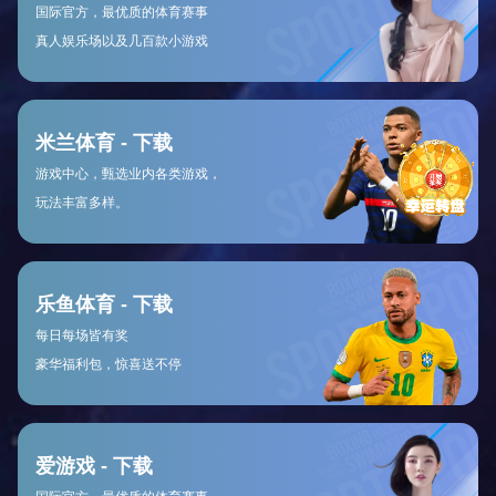
此外，这位球星还参与了一些初创公司的支持，通过给予资
金及资源帮助这些企业成长。这种前瞻性的投资策略，不仅
使他能够实现财务自由，也让更多年轻企业有机会脱颖而
出，形成良性循环。
3、品牌代言
作为全球身家最高的足球明星之一，他无疑是各大品牌争相
合作的对象。凭借其超高的人气和影响力，他成为多个国际
知名品牌的代言人，签署了数以百万计美元计价的合约。
这些代言不仅包括传统体育用品，还扩展至时尚、美妆等领
域。他凭借自身形象优势，将品牌与自身形象结合，实现双
赢。此外，其社交媒体平台也为品牌提供了广阔宣传渠道，
进一步提升其市场价值。
值得一提的是，这位足球巨星对待代言合同非常谨慎，只选
择那些符合自己价值观且能够真正传递正面信息的品牌。他