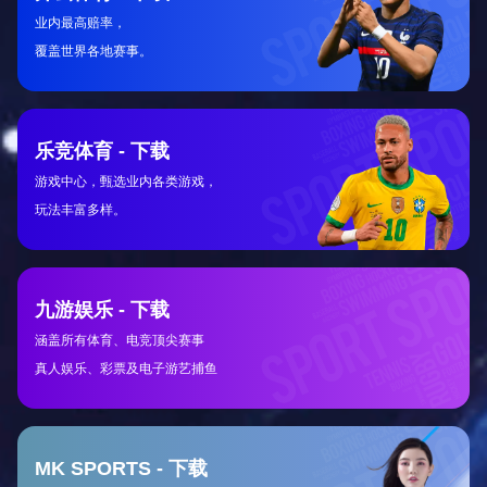
个冠军。这些荣誉不仅提升了他的知名度，也为他的经济收
入奠定了基础。
此外，他还曾多次被评选为年度最佳球员，获得众多荣誉奖
项。这些成就使得他在国际足坛占据了一席之地，同时也开
启了他丰富多彩的新生活，诸如高额薪资和丰厚奖金等，为
其日后的财富积累打下坚实基础。
2、商业投资
除了在足球领域的大获成功，这位明星还积极投身于商业投
资。他意识到，仅靠踢球无法长久维持自己的财富，因此开
始涉足多个行业，包括房地产、科技以及体育相关产业等。
他的投资眼光独到，通过精心选择项目，他所投资的一些公
司迅速发展壮大，为他带来了可观的收益。例如，他的一项
房地产项目在短短几年内价值翻倍，使得他的资产大幅增
加。